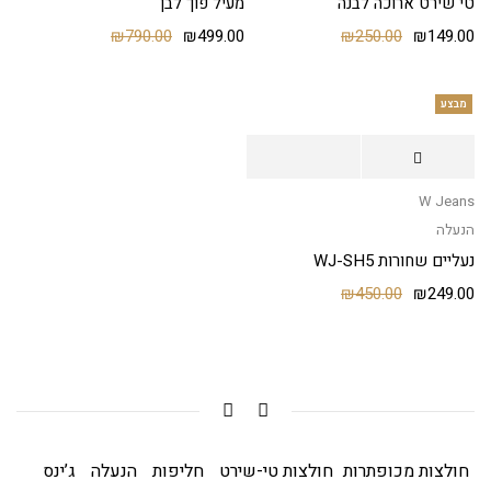
טי שירט ארוכה לבנה
מעיל פוך לבן
₪
790.00
₪
499.00
₪
250.00
₪
149.00
מבצע
W Jeans
הנעלה
נעליים שחורות WJ-SH5
₪
450.00
₪
249.00
חולצות מכופתרות
חולצות טי-שירט
חליפות
הנעלה
ג’ינס